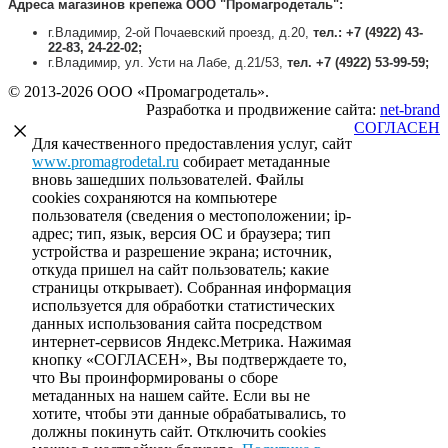
Адреса магазинов крепежа
ООО "Промагродеталь":
г.Владимир, 2-ой Почаевский проезд, д.20,
тел.: +7 (4922) 43-
22-83, 24-22-02;
г.Владимир, ул. Усти на Лабе, д.21/53,
тел.
+7 (4922) 53-99-59;
© 2013-2026 ООО «Промагродеталь».
Разработка и продвижение сайта:
net-
b
ran
d
СОГЛАСЕН
Для качественного предоставления услуг, сайт
www.promagrodetal.ru
собирает метаданные
вновь зашедших пользователей. Файлы
cookies сохраняются на компьютере
пользователя (сведения о местоположении; ip-
адрес; тип, язык, версия ОС и браузера; тип
устройства и разрешение экрана; источник,
откуда пришел на сайт пользователь; какие
страницы открывает). Собранная информация
используется для обработки статистических
данных использования сайта посредством
интернет-сервисов Яндекс.Метрика. Нажимая
кнопку «СОГЛАСЕН», Вы подтверждаете то,
что Вы проинформированы о сборе
метаданных на нашем сайте. Если вы не
хотите, чтобы эти данные обрабатывались, то
должны покинуть сайт. Отключить cookies