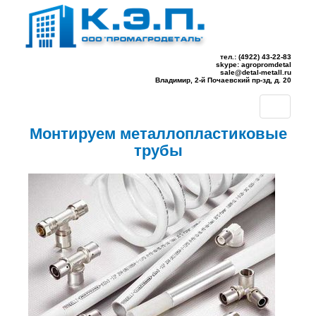
тел.: (4922) 43-22-83
skype: agropromdetal
sale@detal-metall.ru
Владимир, 2-й Почаевский пр-зд, д. 20
Toggle
navigation
Монтируем металлопластиковые
трубы