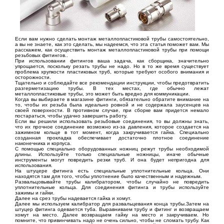
Если вам нужно сделать монтаж металлопластиковой трубы самостоятельно,
а вы не знаете, как это сделать, мы надеемся, что эта статья поможет вам. Мы
расскажем, как осуществить монтаж металлопластиковой трубы при помощи
резьбовых фитингов..
При использовании фитингов ваша задача, как сборщика, значительно
упрощается, поскольку резать трубы не надо. Но в то же время существует
проблема хрупкости пластиковых труб, которые требуют особого внимания и
осторожности.
Тщательно и соблюдайте все рекомендации инструкции, чтобы предотвратить
разгерметизацию трубы. В тех местах, где обычно лежат
металлопластиковые трубы, это может быть вредно для коммуникации.
Когда вы выбираете в магазине фитинги, обязательно обратите внимание на
то, чтобы их резьба была идеально ровной и не содержала заусенцев на
своей поверхности. В противном случае, при сборке вам придется немало
постараться, чтобы удачно завершить работу.
Если вы решили использовать резьбовые соединения, то вы должны знать,
что их прочное соединение возможно из-за давления, которое создается на
зажимном кольце в тот момент, когда закручивается гайка. Специально
созданная прокладка обеспечивает достаточно плотное соединение
наконечника и корпуса.
С помощью специально оборудованных ножниц режут трубы необходимой
длины. Используйте только специальные ножницы, иначе обычные
инструменты могут повредить резки труб. И она будет непригодна для
использования.
На штуцере фитинга есть специальные уплотнительные кольца. Они
находятся там для того, чтобы уплотнение было качественным и надежным.
Развальцовывайте трубы калибратором, чтобы случайно не повредить
уплотнительные кольца. Для соединения фитинга и трубы используйте
зажимы и гайки.
Далее на срез трубы надевается гайка и хомут.
Далее мы используем калибратор для развальцевания конца трубы.Затем на
штуцер фитинга одевается туба. Выравниваем трубу и фитинг и возвращаем
хомут на место. Далее возвращаем гайку на место и закручиваем. Но
помните, что привинчивать надо не очень сильно, чтобы не сломать трубу. Как