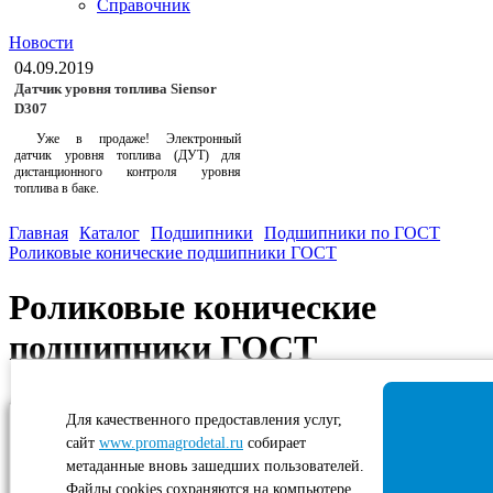
Справочник
Новости
04.09.2019
Датчик уровня топлива Siensor
D307
Уже в продаже! Электронный
датчик уровня топлива (ДУТ) для
дистанционного контроля уровня
топлива в баке.
Главная
Каталог
Подшипники
Подшипники по ГОСТ
Роликовые конические подшипники ГОСТ
Роликовые конические
подшипники ГОСТ
Подшипники с коническими роликами
Для качественного предоставления услуг,
воспринимают одновременно действующие
сайт
www.promagrodetal.ru
собирает
радиальные и осевые нагрузки. Восприятие
осевой нагрузки определяется углом
метаданные вновь зашедших пользователей.
конусности наружного кольца.
Файлы cookies сохраняются на компьютере